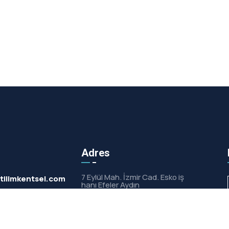
Adres
7 Eylül Mah. İzmir Cad. Esko iş
tilimkentsel.com
hanı Efeler Aydın