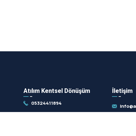
Atılım Kentsel Dönüşüm
İletişim
05324411894
info@a