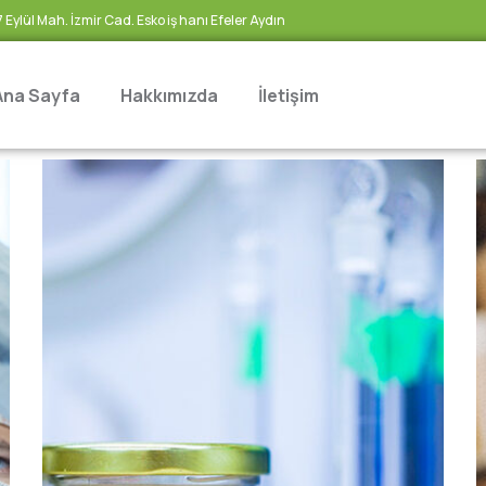
7 Eylül Mah. İzmir Cad. Esko iş hanı Efeler Aydın
Ana Sayfa
Hakkımızda
İletişim